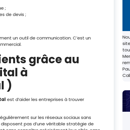
e ;
 de devis ;
Nou
ement un outil de communication. C’est un
sit
ommercial.
tou
ients grâce au
Mer
rem
tal à
Pau
Ca
 )
tal
est d’aider les entreprises à trouver
égulièrement sur les réseaux sociaux sans
e disposent pas d’une véritable stratégie de