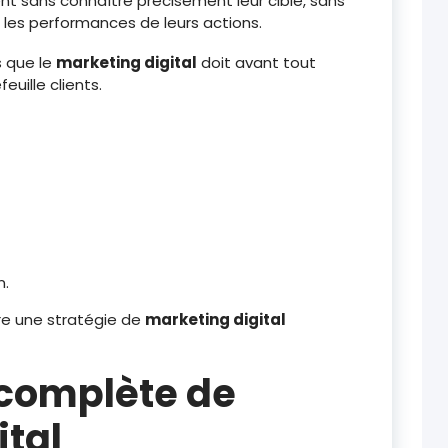
nt sans connaître précisément leur cible, sans
r les performances de leurs actions.
s que le
marketing digital
doit avant tout
uille clients.
n.
e une stratégie de
marketing digital
 complète de
ital