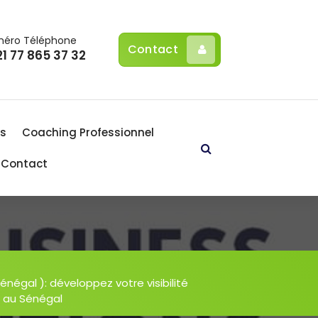
éro Téléphone
Contact
1 77 865 37 32
Es
Coaching Professionnel
Contact
énégal ): développez votre visibilité
s au Sénégal