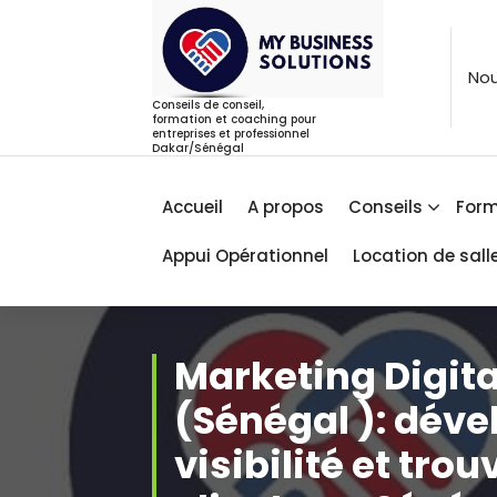
Aller
au
contenu
Nou
Conseils de conseil,
formation et coaching pour
entreprises et professionnel
Dakar/Sénégal
Accueil
A propos
Conseils
Form
Appui Opérationnel
Location de sall
Marketing Digita
(Sénégal ): déve
visibilité et tro