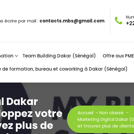
Num
s écrire par mail :
contacts.mbs@gmail.com
+22
ation
Team Building Dakar (Sénégal)
Offre aux PM
e de formation, bureau et coworking à Dakar (Sénégal)
l Dakar
loppez votre
Accueil
-
Non classé
-
Marketing Digital Dakar (S
uvez plus de
et trouvez plus de client