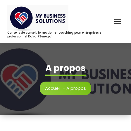
Aller
au
contenu
Conseils de conseil, formation et coaching pour entreprises et
professionnel Dakar/Sénégal
A propos
Accueil
-
A propos