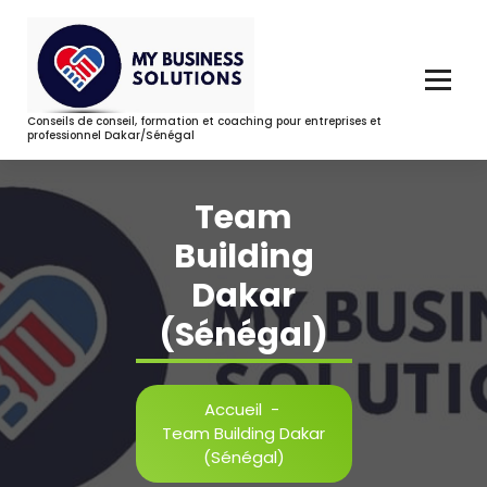
Aller
au
contenu
Conseils de conseil, formation et coaching pour entreprises et
professionnel Dakar/Sénégal
Team
Building
Dakar
(Sénégal)
Accueil
-
Team Building Dakar
(Sénégal)