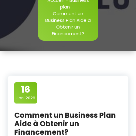
Accueil
-
Business
plan
-
Comment un
Business Plan Aide à
Obtenir un
Financement?
16
Jan, 2026
Comment un Business Plan
Aide à Obtenir un
Financement?