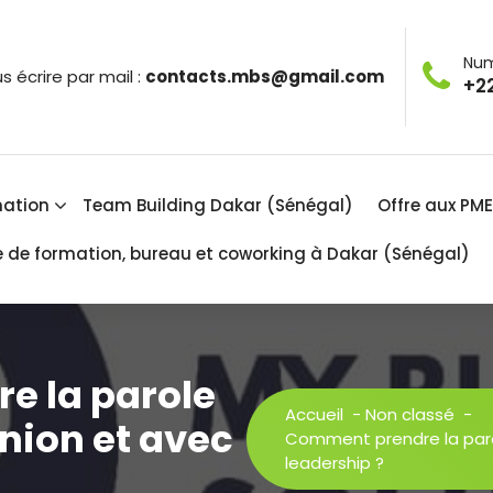
Num
s écrire par mail :
contacts.mbs@gmail.com
+22
ation
Team Building Dakar (Sénégal)
Offre aux PM
e de formation, bureau et coworking à Dakar (Sénégal)
e la parole
Accueil
-
Non classé
-
union et avec
Comment prendre la parol
leadership ?