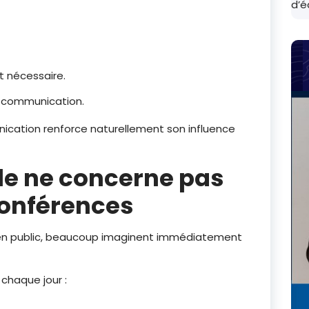
d’é
t nécessaire.
a communication.
ication renforce naturellement son influence
ole ne concerne pas
conférences
e en public, beaucoup imaginent immédiatement
t chaque jour :