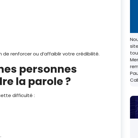
Nou
sit
tou
e renforcer ou d’affaiblir votre crédibilité.
Mer
ines personnes
rem
Pau
re la parole ?
Ca
tte difficulté :
;