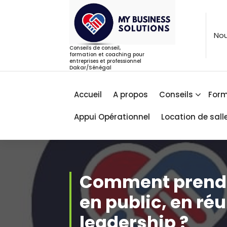
Aller
au
contenu
Nou
Conseils de conseil,
formation et coaching pour
entreprises et professionnel
Dakar/Sénégal
Accueil
A propos
Conseils
Form
Appui Opérationnel
Location de sall
Comment prendr
en public, en ré
leadership ?