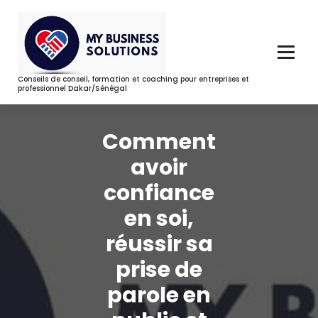
Aller
au
contenu
Conseils de conseil, formation et coaching pour entreprises et
professionnel Dakar/Sénégal
Comment
avoir
confiance
en soi,
réussir sa
prise de
parole en