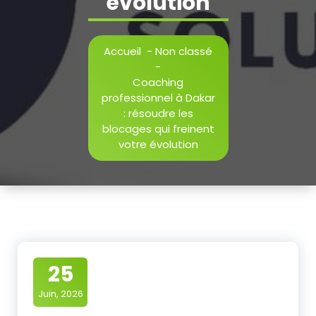
évolution
Accueil
-
Non classé
-
Coaching
professionnel à Dakar
: résoudre les
blocages qui freinent
votre évolution
25
Juin, 2026