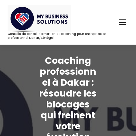
Aller
au
contenu
Conseils de conseil, formation et coaching pour entreprises et
professionnel Dakar/Sénégal
Coaching
professionn
el à Dakar :
résoudre les
blocages
qui freinent
votre