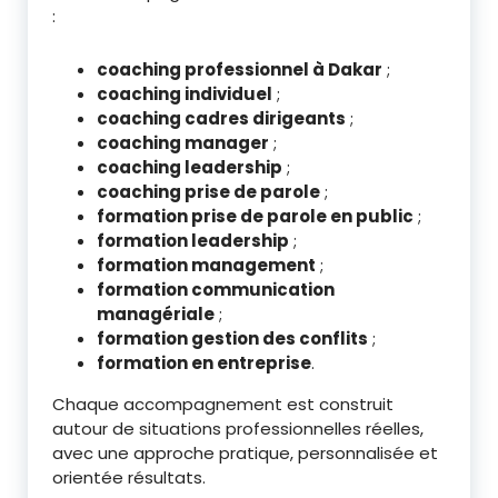
:
coaching professionnel à Dakar
;
coaching individuel
;
coaching cadres dirigeants
;
coaching manager
;
coaching leadership
;
coaching prise de parole
;
formation prise de parole en public
;
formation leadership
;
formation management
;
formation communication
managériale
;
formation gestion des conflits
;
formation en entreprise
.
Chaque accompagnement est construit
autour de situations professionnelles réelles,
avec une approche pratique, personnalisée et
orientée résultats.