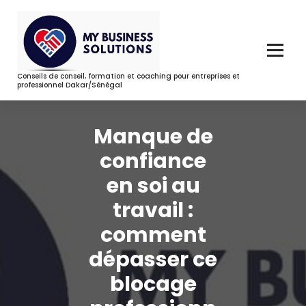
Aller
au
contenu
Conseils de conseil, formation et coaching pour entreprises et
professionnel Dakar/Sénégal
Manque de
confiance
en soi au
travail :
comment
dépasser ce
blocage