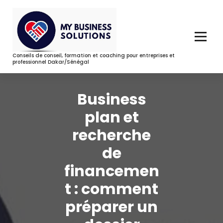
Aller
au
contenu
Conseils de conseil, formation et coaching pour entreprises et
professionnel Dakar/Sénégal
Business
plan et
recherche
de
financemen
t : comment
préparer un