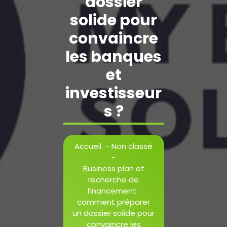
dossier
solide pour
convaincre
les banques
et
investisseur
s ?
Accueil
-
Non classé
-
Business plan et
recherche de
financement :
comment préparer
un dossier solide pour
convaincre les