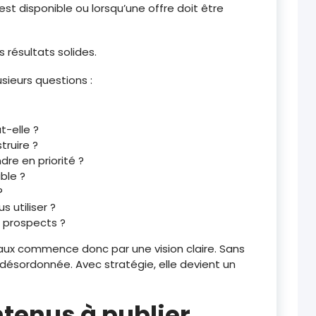
est disponible ou lorsqu’une offre doit être
résultats solides.
usieurs questions :
t-elle ?
ruire ?
re en priorité ?
ble ?
?
 utiliser ?
 prospects ?
aux commence donc par une vision claire. Sans
e désordonnée. Avec stratégie, elle devient un
ntenus à publier