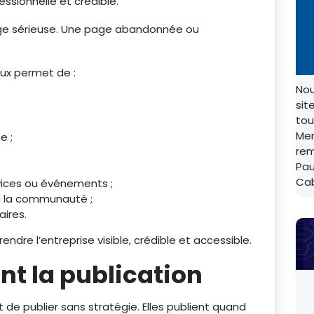
fessionnelle et crédible.
ge sérieuse. Une page abandonnée ou
ux permet de :
Nou
sit
tou
Mer
e ;
rem
Pau
Ca
vices ou événements ;
ec la communauté ;
ires.
rendre l’entreprise visible, crédible et accessible.
nt la publication
 de publier sans stratégie. Elles publient quand